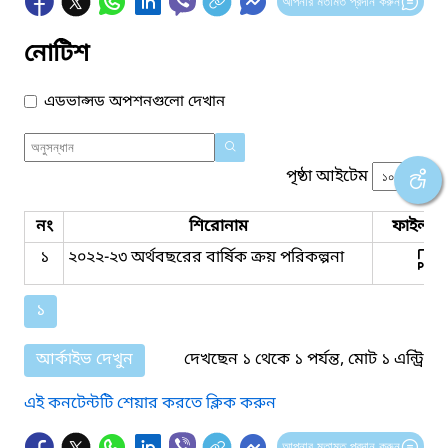
আপনার মতামত প্রদান করুন
নোটিশ
এডভান্সড অপশনগুলো দেখান
পৃষ্ঠা আইটেম
নং
শিরোনাম
ফাইল সম
১
২০২২-২৩ অর্থবছরের বার্ষিক ক্রয় পরিকল্পনা
১
আর্কাইভ দেখুন
দেখছেন ১ থেকে ১ পর্যন্ত, মোট ১ এন্ট্রি
এই কনটেন্টটি শেয়ার করতে ক্লিক করুন
আপনার মতামত প্রদান করুন