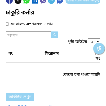
আপনার মতামত প্রদান করুন
চাকুরি কর্নার
এডভান্সড অপশনগুলো দেখান
পৃষ্ঠা আইটেম
নং
শিরোনাম
পিডিএ
সংযুক্ত
কোনো তথ্য পাওয়া যায়নি।
আর্কাইভ দেখুন